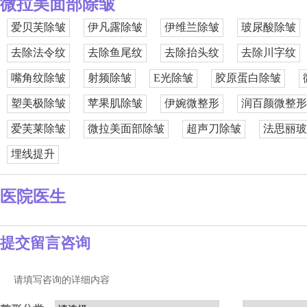
微拉美面部除皱
爱贝芙除皱
伊凡露除皱
伊维兰除皱
玻尿酸除皱
去除法令纹
去除鱼尾纹
去除抬头纹
去除川字纹
嘴角纹除皱
射频除皱
E光除皱
胶原蛋白除皱
塑美极除皱
苹果肌除皱
伊婉微整形
润百颜微整形
爱芙莱除皱
微拉美面部除皱
超声刀除皱
法思丽玻
埋线提升
医院医生
提交留言咨询
请填写咨询的详细内容