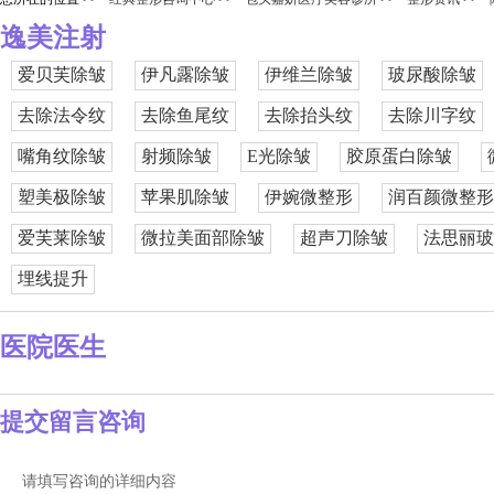
逸美注射
爱贝芙除皱
伊凡露除皱
伊维兰除皱
玻尿酸除皱
去除法令纹
去除鱼尾纹
去除抬头纹
去除川字纹
嘴角纹除皱
射频除皱
E光除皱
胶原蛋白除皱
塑美极除皱
苹果肌除皱
伊婉微整形
润百颜微整形
爱芙莱除皱
微拉美面部除皱
超声刀除皱
法思丽玻
埋线提升
医院医生
提交留言咨询
请填写咨询的详细内容