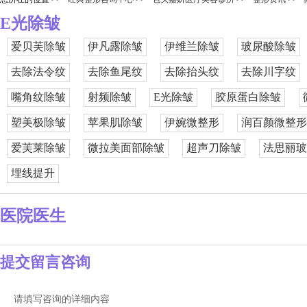
E光除皱
爱贝芙除皱
伊凡露除皱
伊维兰除皱
玻尿酸除皱
去除法令纹
去除鱼尾纹
去除抬头纹
去除川字纹
嘴角纹除皱
射频除皱
E光除皱
胶原蛋白除皱
塑美极除皱
苹果肌除皱
伊婉微整形
润百颜微整形
爱芙莱除皱
微拉美面部除皱
超声刀除皱
法思丽玻
埋线提升
医院医生
提交留言咨询
请填写咨询的详细内容