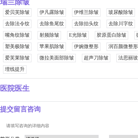
瑞兰除皱
爱贝芙除皱
伊凡露除皱
伊维兰除皱
玻尿酸除皱
去除法令纹
去除鱼尾纹
去除抬头纹
去除川字纹
嘴角纹除皱
射频除皱
E光除皱
胶原蛋白除皱
塑美极除皱
苹果肌除皱
伊婉微整形
润百颜微整形
爱芙莱除皱
微拉美面部除皱
超声刀除皱
法思丽玻
埋线提升
医院医生
提交留言咨询
请填写咨询的详细内容