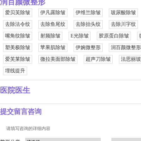
润百颜微整形
爱贝芙除皱
伊凡露除皱
伊维兰除皱
玻尿酸除皱
去除法令纹
去除鱼尾纹
去除抬头纹
去除川字纹
嘴角纹除皱
射频除皱
E光除皱
胶原蛋白除皱
塑美极除皱
苹果肌除皱
伊婉微整形
润百颜微整形
爱芙莱除皱
微拉美面部除皱
超声刀除皱
法思丽玻
埋线提升
医院医生
提交留言咨询
请填写咨询的详细内容