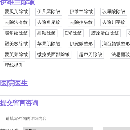
伊维兰除皱
爱贝芙除皱
伊凡露除皱
伊维兰除皱
玻尿酸除皱
去除法令纹
去除鱼尾纹
去除抬头纹
去除川字纹
嘴角纹除皱
射频除皱
E光除皱
胶原蛋白除皱
塑美极除皱
苹果肌除皱
伊婉微整形
润百颜微整形
爱芙莱除皱
微拉美面部除皱
超声刀除皱
法思丽玻
埋线提升
医院医生
提交留言咨询
请填写咨询的详细内容