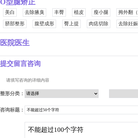
O型腿矫正
美白
去除腋臭
丰臀
植皮
瘦小腿
拇外翻（
脐部整形
腹壁成形
臀上提
肉痣切除
去除妊娠
医院医生
提交留言咨询
请填写咨询的详细内容
整形分类：
咨询标题：