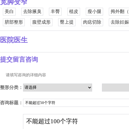
宽脚变窄
美白
去除腋臭
丰臀
植皮
瘦小腿
拇外翻（
脐部整形
腹壁成形
臀上提
肉痣切除
去除妊娠
医院医生
提交留言咨询
请填写咨询的详细内容
整形分类：
咨询标题：