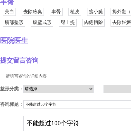
丰臀
美白
去除腋臭
丰臀
植皮
瘦小腿
拇外翻（
脐部整形
腹壁成形
臀上提
肉痣切除
去除妊娠
医院医生
提交留言咨询
请填写咨询的详细内容
整形分类：
咨询标题：