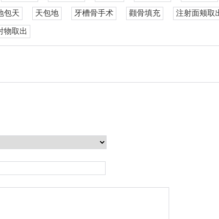
地包天
天包地
牙槽骨手术
颧骨填充
注射面颊取
射物取出