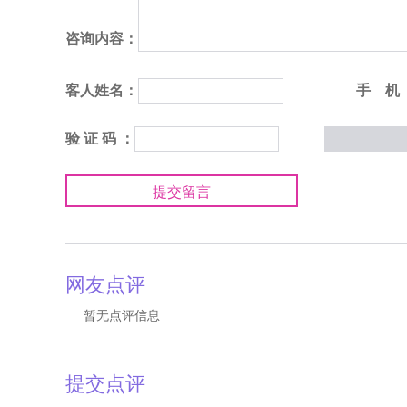
咨询内容：
客人姓名：
手 机
验 证 码 ：
提交留言
网友点评
暂无点评信息
提交点评