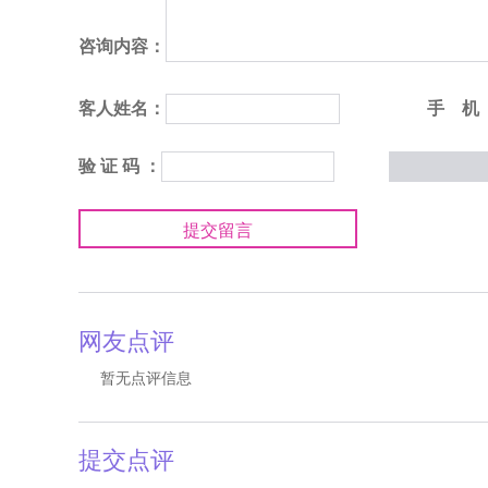
咨询内容：
客人姓名：
手 机
验 证 码 ：
提交留言
网友点评
暂无点评信息
提交点评