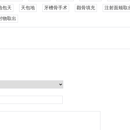
地包天
天包地
牙槽骨手术
颧骨填充
注射面颊取
射物取出