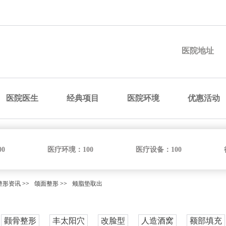
预约医院
预约医生
预约手术
咨询价格
医院地址
医院医生
经典项目
医院环境
优惠活动
00
医疗环境：
100
医疗设备：
100
整形资讯
>>
颌面整形
>>
颊脂垫取出
颧骨整形
丰太阳穴
改脸型
人造酒窝
额部填充