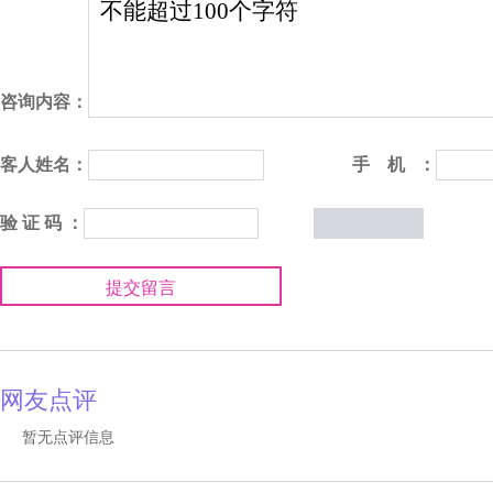
咨询内容：
客人姓名：
手 机 ：
验 证 码 ：
提交留言
网友点评
暂无点评信息