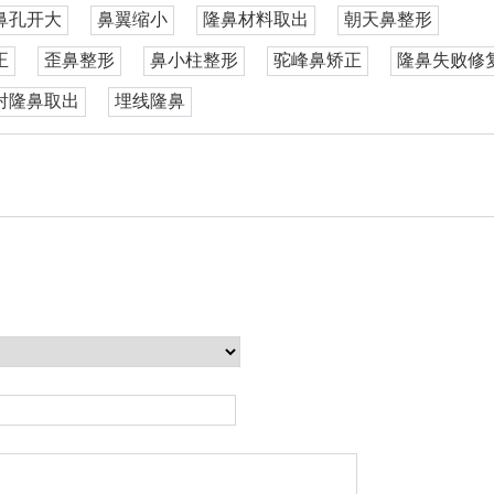
鼻孔开大
鼻翼缩小
隆鼻材料取出
朝天鼻整形
正
歪鼻整形
鼻小柱整形
驼峰鼻矫正
隆鼻失败修
射隆鼻取出
埋线隆鼻