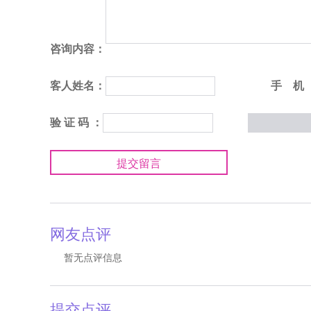
咨询内容：
客人姓名：
手 机
验 证 码 ：
提交留言
网友点评
暂无点评信息
提交点评