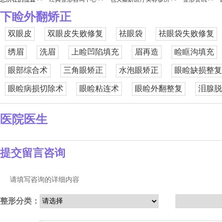
下睑外翻矫正
双眼皮
双眼皮失败修复
祛眼袋
祛眼袋失败修复
绣眉
洗眉
上睑凹陷填充
眉再造
睑眶沟填充
眼部综合术
三角眼矫正
水泡眼矫正
眼睑缺损整复
眼睑病损切除术
眼睑粘连术
眼睑外翻整复
泪腺脱
医院医生
提交留言咨询
请填写咨询的详细内容
整形分类：