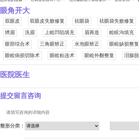
眼角开大
双眼皮
双眼皮失败修复
祛眼袋
祛眼袋失败修复
绣眉
洗眉
上睑凹陷填充
眉再造
睑眶沟填充
眼部综合术
三角眼矫正
水泡眼矫正
眼睑缺损整复
眼睑病损切除术
眼睑粘连术
眼睑外翻整复
泪腺脱
医院医生
提交留言咨询
请填写咨询的详细内容
整形分类：