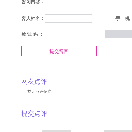
咨询内容：
客人姓名：
手 机
验 证 码 ：
提交留言
网友点评
暂无点评信息
提交点评