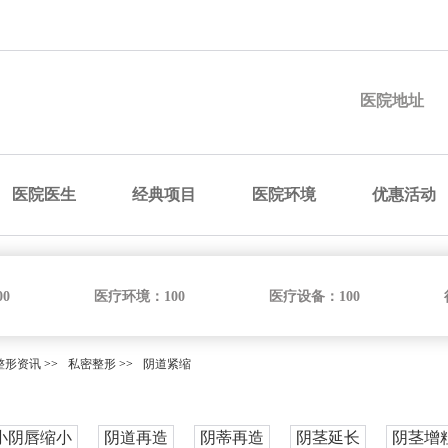
预约医院
预约医生
预约手术
咨询价格
医院地址
医院医生
经典项目
医院环境
优惠活动
00
医疗环境：
100
医疗设备：
100
整形资讯
>>
私密整形
>>
阴道紧缩
小阴唇缩小
阴道再造
阴蒂再造
阴茎延长
阴茎增