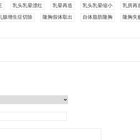
正
乳头乳晕漂红
乳晕再造
乳头乳晕缩小
乳房再
乳腺增生症切除
隆胸假体取出
自体脂肪隆胸
隆胸失