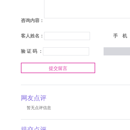
咨询内容：
客人姓名：
手 机
验 证 码 ：
提交留言
网友点评
暂无点评信息
提交点评