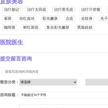
皮肤美容
治疗胎记
治疗太田痣
治疗黑毛痣
治疗汗管瘤
雀斑
祛红血丝
彩光嫩肤
点痣
去纹身
光子
咖啡斑
鲜红斑痣
复合彩光嫩肤
黑脸娃娃
医院医生
提交留言咨询
请填写咨询的详细内容
整形分类：
咨询标题：